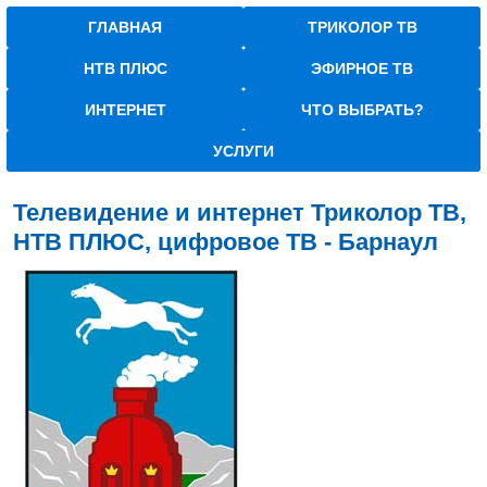
ГЛАВНАЯ
ТРИКОЛОР ТВ
НТВ ПЛЮС
ЭФИРНОЕ ТВ
ИНТЕРНЕТ
ЧТО ВЫБРАТЬ?
УСЛУГИ
Телевидение и интернет Триколор ТВ,
НТВ ПЛЮС, цифровое ТВ - Барнаул