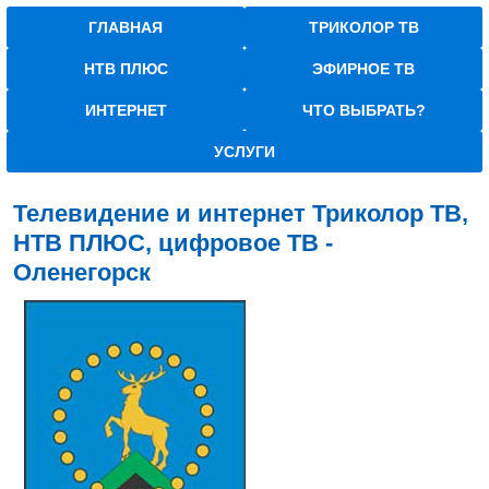
ГЛАВНАЯ
ТРИКОЛОР ТВ
НТВ ПЛЮС
ЭФИРНОЕ ТВ
ИНТЕРНЕТ
ЧТО ВЫБРАТЬ?
УСЛУГИ
Телевидение и интернет Триколор ТВ,
НТВ ПЛЮС, цифровое ТВ -
Оленегорск