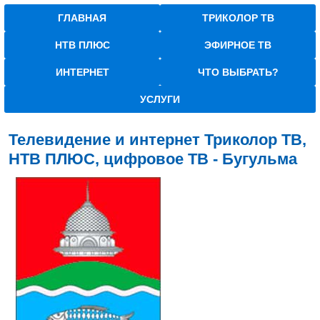
ГЛАВНАЯ
ТРИКОЛОР ТВ
НТВ ПЛЮС
ЭФИРНОЕ ТВ
ИНТЕРНЕТ
ЧТО ВЫБРАТЬ?
УСЛУГИ
Телевидение и интернет Триколор ТВ,
НТВ ПЛЮС, цифровое ТВ - Бугульма