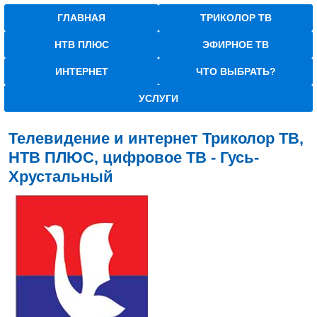
ГЛАВНАЯ
ТРИКОЛОР ТВ
НТВ ПЛЮС
ЭФИРНОЕ ТВ
ИНТЕРНЕТ
ЧТО ВЫБРАТЬ?
УСЛУГИ
Телевидение и интернет Триколор ТВ,
НТВ ПЛЮС, цифровое ТВ - Гусь-
Хрустальный